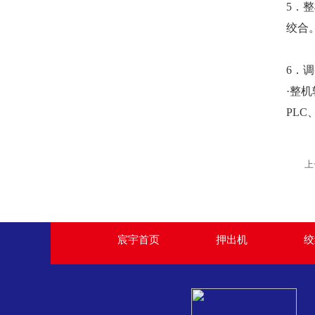
5．
绞合
6．
·整
PL
上
宸宇首页
押出机
绞