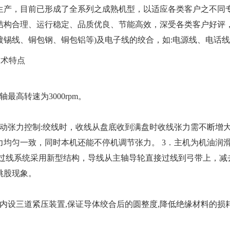
生产，目前已形成了全系列之成熟机型，以适应各类客户之不同
结构合理、运行稳定、品质优良、节能高效，深受各类客户好评，
镀锡线、铜包钢、铜包铝等)及电子线的绞合，如:电源线、电话
技术特点
轴最高转速为3000rpm。
自动张力控制:绞线时，收线从盘底收到满盘时收线张力需不断增
力均匀一致，同时本机还能不停机调节张力。 3．主机为机油润
 过线系统采用新型结构，导线从主轴导轮直接过线到弓带上，减
跳股现象。
机内设三道紧压装置,保证导体绞合后的圆整度,降低绝缘材料的损耗