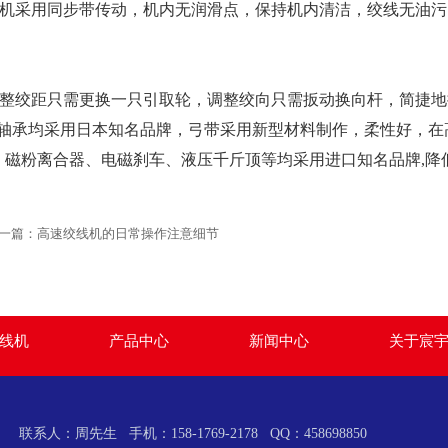
整机采用同步带传动，机内无润滑点，保持机内清洁，绞线无油
。
调整绞距只需更换一只引取轮，调整绞向只需扳动换向杆，简捷
机轴承均采用日本知名品牌，弓带采用新型材料制作，柔性好，
C、磁粉离合器、电磁刹车、液压千斤顶等均采用进口知名品牌,
一篇：
高速绞线机的日常操作注意细节
线机
产品中心
新闻中心
关于宸
联系人：周先生 手机：158-1769-2178 QQ：458698850