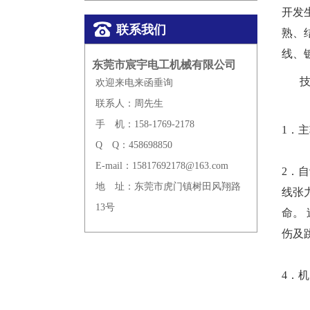
开发
联系我们
熟、
线、
东莞市宸宇电工机械有限公司
欢迎来电来函垂询
联系人：周先生
手
机：158-1769-2178
1．主
Q
Q：458698850
E-mail：15817692178@163.com
2．
地
址：东莞市虎门镇树田风翔路
线张
13号
命。
伤及
4．