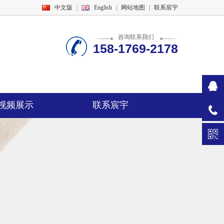
中文版
|
English
|
网站地图
|
联系宸宇
咨询联系我们
158-1769-2178
视频展示
联系宸宇