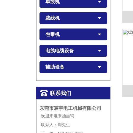
单绞机
裁线机
包带机
电线电缆设备
辅助设备
联系我们
东莞市宸宇电工机械有限公司
欢迎来电来函垂询
联系人：周先生