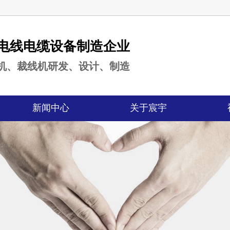
专业电线电缆设备制造企业
机、裁线机研发、设计、制造
新闻中心
关于宸宇