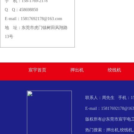
手
机：158-1769-2178
Q
Q：458698850
E-mail：15817692178@163.com
地
址：东莞市虎门镇树田风翔路
13号
宸宇首页
押出机
绞线机
联系人：周先生 手机：158-17
E-mail：158176921
版权所有@东莞市宸宇电
热门搜索：押出机,绞线机,