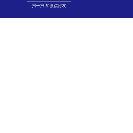
扫一扫 加微信好友