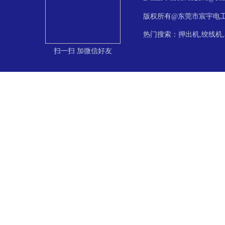
版权所有@东莞市宸宇电
热门搜索：押出机,绞线机,
扫一扫 加微信好友